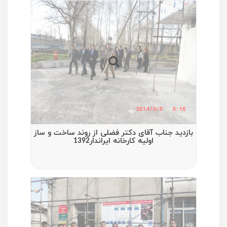
بازدید جناب آقای دکتر فضلی از روند ساخت و ساز
اولیه کارخانه ایراندار1392