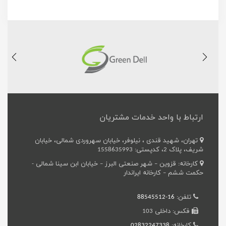
ارتباط با واحد خدمات مشتریان
تهران، شهید قندی ، نیلوفر، خیابان سهروردی شمالی، خیابان
شریف، پلاک 2، کدپستی: 1558635993
کارخانه: قزوین – شهر صنعتی البرز – خیابان ابن سینا شمالی -
حکمت ششم – کارخانه ایراندار
تلفن:
16-88545512
فکس: داخلی 103
کارخانه:
02832247338