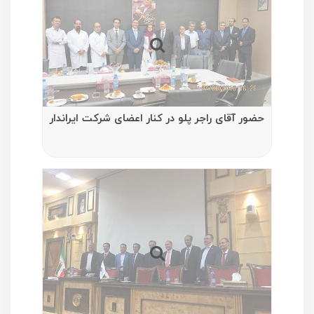
حضور آقای راجر پلو در کنار اعضای شرکت ایراندار