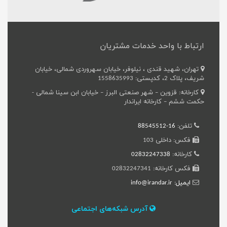
ارتباط با واحد خدمات مشتریان
تهران، شهید قندی ، نیلوفر، خیابان سهروردی شمالی، خیابان
شریف، پلاک 2، کدپستی: 1558635993
کارخانه: قزوین – شهر صنعتی البرز – خیابان ابن سینا شمالی -
حکمت ششم – کارخانه ایراندار
تلفن:
16-88545512
فکس: داخلی 103
کارخانه:
02832247338
فکس کارخانه: 02832247341
ایمیل: info@irandar.ir
آدرس شبکه‌های اجتماعی