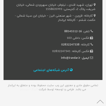
تهران، شهید قندی ، نیلوفر، خیابان سهروردی شمالی، خیابان
شریف، پلاک 2، کدپستی: 1558635993
کارخانه: قزوین – شهر صنعتی البرز – خیابان ابن سینا شمالی -
حکمت ششم – کارخانه ایراندار
تلفن:
16-88545512
فکس: داخلی 103
کارخانه:
02832247338
فکس کارخانه: 02832247341
ایمیل: info@irandar.ir
آدرس شبکه‌های اجتماعی
تمامی حقوق مادی و معنوی این وب سایت محفوظ بوده و متعلق به ایراندار
می باشد. طراحی و توسعه توسط شرکت
گلرنگ سیستم